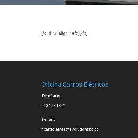
[fc id=’3′ align=’left’][/fc]
Oficina Carros Elétricos
Telefone:
910 177 175*
E-mail:
ricardo.alves@evolutionsbc.pt