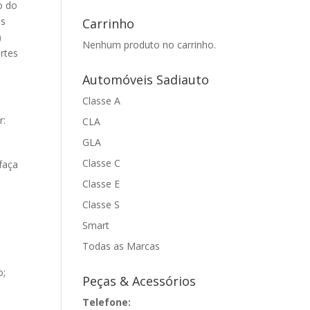
o do
es
Carrinho
)
Nenhum produto no carrinho.
rtes
Automóveis Sadiauto
Classe A
r:
CLA
GLA
Classe C
faça
Classe E
Classe S
Smart
Todas as Marcas
o;
Peças & Acessórios
Telefone: