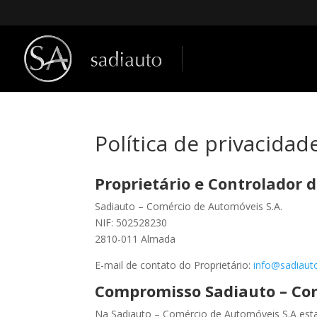
Política de privacidad
Proprietário e Controlador 
Sadiauto – Comércio de Automóveis S.A.
NIF: 502528230
2810-011 Almada
E-mail de contato do Proprietário:
info@sadiauto
Compromisso Sadiauto – Co
Na Sadiauto – Comércio de Automóveis S.A est