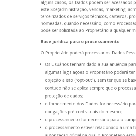
alguns casos, os Dados podem ser acessados po
este Site(administração, vendas, marketing, ad
terceirizados de serviços técnicos, carteiros,
nomeadas, quando necessário, como Processadore
pode ser solicitada ao Proprietário a qualquer
Base jurídica para o processamento
O Proprietário poderá processar os Dados Pesso
Os Usuários tenham dado a sua anuência para
algumas legislações o Proprietário poderá t
objeção a isto (“opt-out”), sem ter que se ba
contudo não se aplica sempre que o processam
proteção de dados;
o fornecimento dos Dados for necessário pa
obrigações pré-contratuais do mesmo;
o processamento for necessário para o cumprim
o processamento estiver relacionado a uma ta
autorização oficial na qual o Proprietário estiv