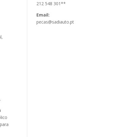
212 548 301**
Email:
pecas@sadiauto.pt
l,
.
a
lico
 para