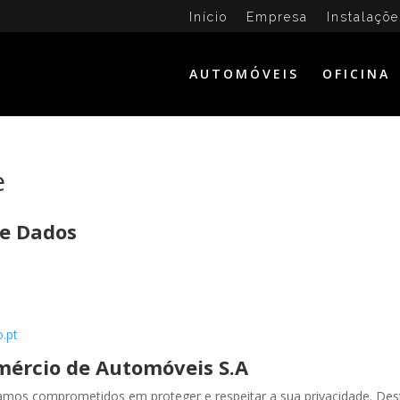
Início
Empresa
Instalaçõe
AUTOMÓVEIS
OFICINA
e
de Dados
.pt
mércio de Automóveis S.A
amos comprometidos em proteger e respeitar a sua privacidade. Des