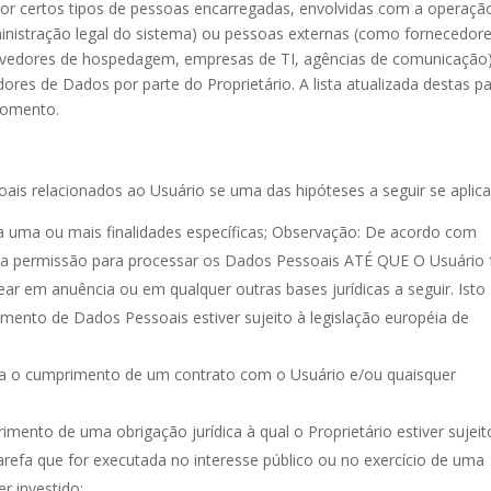
r certos tipos de pessoas encarregadas, envolvidas com a operaçã
ministração legal do sistema) ou pessoas externas (como fornecedor
 provedores de hospedagem, empresas de TI, agências de comunicação
s de Dados por parte do Proprietário. A lista atualizada destas pa
 momento.
ais relacionados ao Usuário se uma das hipóteses a seguir se aplica
 uma ou mais finalidades específicas; Observação: De acordo com
er a permissão para processar os Dados Pessoais ATÉ QUE O Usuário 
sear em anuência ou em qualquer outras bases jurídicas a seguir. Isto
ento de Dados Pessoais estiver sujeito à legislação européia de
ra o cumprimento de um contrato com o Usuário e/ou quaisquer
ento de uma obrigação jurídica à qual o Proprietário estiver sujeit
refa que for executada no interesse público ou no exercício de uma
er investido;