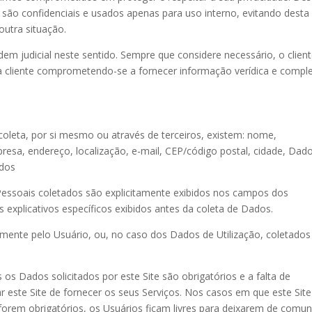
 são confidenciais e usados apenas para uso interno, evitando desta
outra situação.
em judicial neste sentido. Sempre que considere necessário, o clien
a cliente comprometendo-se a fornecer informação verídica e comple
coleta, por si mesmo ou através de terceiros, existem: nome,
sa, endereço, localização, e-mail, CEP/código postal, cidade, Dad
ados
essoais coletados são explicitamente exibidos nos campos dos
s explicativos específicos exibidos antes da coleta de Dados.
mente pelo Usuário, ou, no caso dos Dados de Utilização, coletados
s Dados solicitados por este Site são obrigatórios e a falta de
r este Site de fornecer os seus Serviços. Nos casos em que este Site
orem obrigatórios, os Usuários ficam livres para deixarem de comun