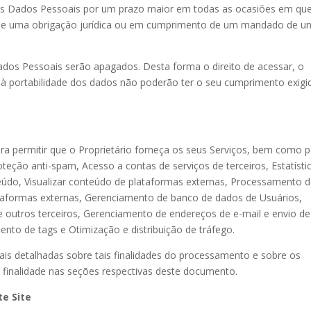
r os Dados Pessoais por um prazo maior em todas as ocasiões em qu
o de uma obrigação jurídica ou em cumprimento de um mandado de 
dos Pessoais serão apagados. Desta forma o direito de acessar, o
eito à portabilidade dos dados não poderão ter o seu cumprimento exigi
ra permitir que o Proprietário forneça os seus Serviços, bem como 
teção anti-spam, Acesso a contas de serviços de terceiros, Estatísti
eúdo, Visualizar conteúdo de plataformas externas, Processamento 
taformas externas, Gerenciamento de banco de dados de Usuários,
 outros terceiros, Gerenciamento de endereços de e-mail e envio de
nto de tags e Otimização e distribuição de tráfego.
is detalhadas sobre tais finalidades do processamento e sobre os
a finalidade nas seções respectivas deste documento.
te Site