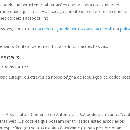
cebook que permitem realizar ações com a conta do usuário no
uindo dados pessoais. Este serviço permite que este Site se conecte
rnecido pelo Facebook Inc.
issões, consulte a
documentação de permissões Facebook
e a
polít
versário, Contato de e-mail, E-mail e Informações básicas.
ssoais
 de duas formas.
@sadiauto.pt, ou através da nossa página de requisição de dados pes
ros. A Sadiauto – Comércio de Automóveis S.A poderá utilizar os “coo
inas web. Os cookies que possam ser utilizados estão associados
específico (ou seja, o usuário é anónimo), e não proporcionam