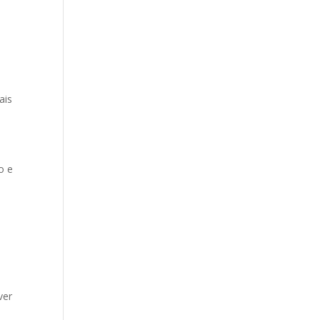
ais
o e
ver