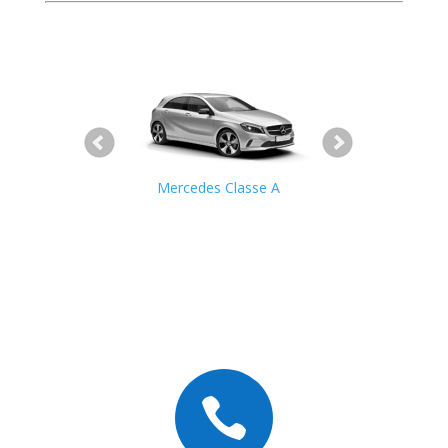
Smart
Mercedes Classe A
Mercedes Cla
