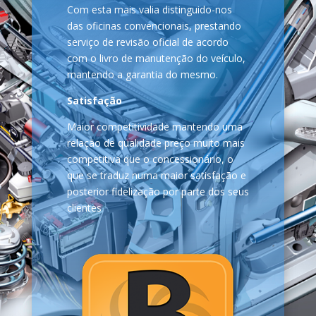
Com esta mais valia distinguido-nos
das oficinas convencionais, prestando
serviço de revisão oficial de acordo
com o livro de manutenção do veículo,
mantendo a garantia do mesmo.
Satisfação
Maior competitividade mantendo uma
relação de qualidade preço muito mais
competitiva que o concessionário, o
que se traduz numa maior satisfação e
posterior fidelização por parte dos seus
clientes