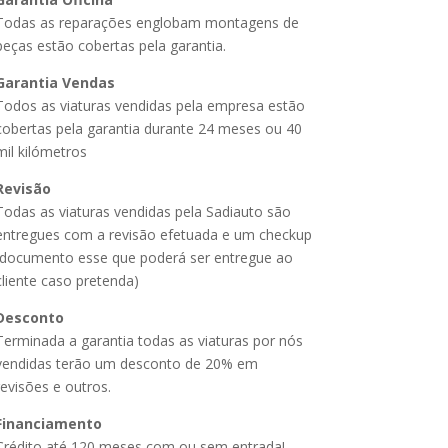
Todas as reparações englobam montagens de
peças estão cobertas pela garantia.
Garantia Vendas
Todos as viaturas vendidas pela empresa estão
cobertas pela garantia durante 24 meses ou 40
mil kilómetros
Revisão
Todas as viaturas vendidas pela Sadiauto são
entregues com a revisão efetuada e um checkup
(documento esse que poderá ser entregue ao
cliente caso pretenda)
Desconto
Terminada a garantia todas as viaturas por nós
vendidas terão um desconto de 20% em
revisões e outros.
Financiamento
Crédito até 120 meses com ou sem entrada!