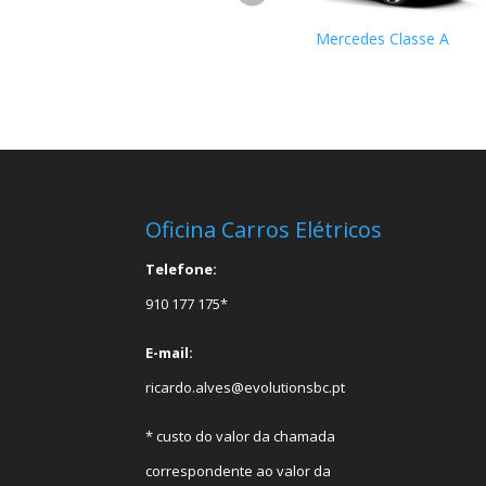
Smart
Mercedes Classe A
Oficina Carros Elétricos
Telefone:
910 177 175*
E-mail:
ricardo.alves@evolutionsbc.pt
* custo do valor da chamada
correspondente ao valor da