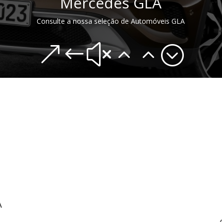
Mercedes GLA
Consulte a nossa seleção de Automóveis GLA
&#x22;
A