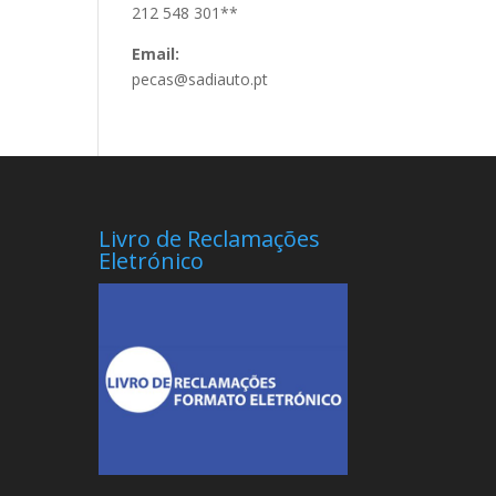
212 548 301**
Email:
pecas@sadiauto.pt
Livro de Reclamações
Eletrónico