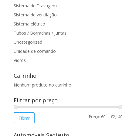
Sistema de Travagem
Sistema de ventilação
Sistema elétrico
Tubos / Borrachas / Juntas
Uncategorized
Unidade de comando
Vidros
Carrinho
Nenhum produto no carrinho.
Filtrar por preço
Preço
Preço
Preço:
€0
—
€2,140
Filtrar
mínimo
máxim
Automóveis Sadiauto