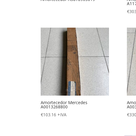
A11
€
303
Amortecedor Mercedes
Amo
A0013268800
A00
€
103.16
+IVA
€
330