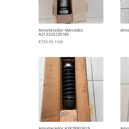
Amortecedor Mercedes
Amo
A213320230180
€
330.00
+IVA
Amortecedor A3878903619
Amor