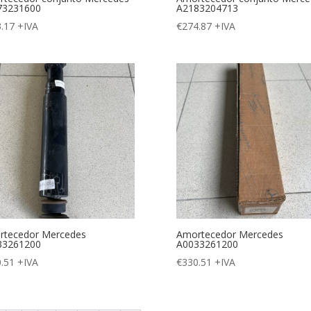
73231600
A2183204713
.17
+IVA
€
274.87
+IVA
rtecedor Mercedes
Amortecedor Mercedes
33261200
A0033261200
.51
+IVA
€
330.51
+IVA