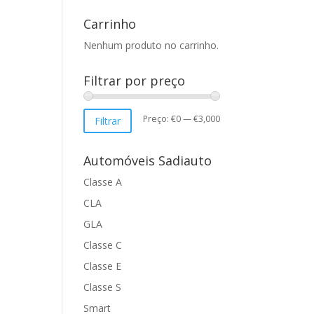
Carrinho
Nenhum produto no carrinho.
Filtrar por preço
Preço
Preço
Preço:
€0
—
€3,000
Filtrar
mínimo
máximo
Automóveis Sadiauto
Classe A
CLA
GLA
Classe C
Classe E
Classe S
Smart