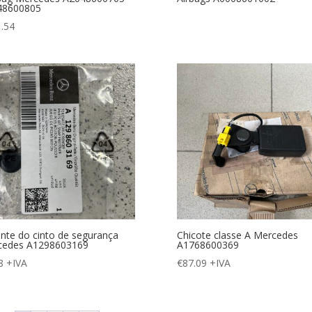
48600805
.54
nte do cinto de segurança
Chicote classe A Mercedes
cedes A1298603169
A1768600369
8
+IVA
€
87.09
+IVA