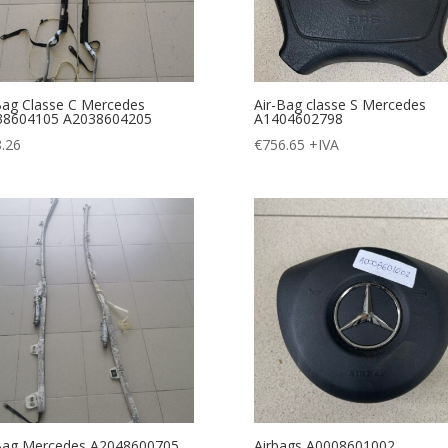
Bag Classe C Mercedes
Air-Bag classe S Mercedes
38604105 A2038604205
A1404602798
.26
€
756.65
+IVA
Bag Mercedes A2048600705
Airbags A0008601002