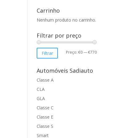
Carrinho
Nenhum produto no carrinho.
Filtrar por preço
Preço
Preço
Preço:
€0
—
€770
Filtrar
mínimo
máximo
Automóveis Sadiauto
Classe A
CLA
GLA
Classe C
Classe E
Classe S
Smart