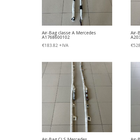
Air-Bag classe A Mercedes
Air-
A1768600102
A20
€
183.82
+IVA
€
528
Air-Bag CLS Mercedes
Air-