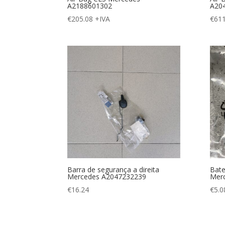
A2188601302
A20
€
205.08
+IVA
€
611
Barra de segurança a direita
Bate
Mercedes A2047232239
Mer
€
16.24
€
5.0