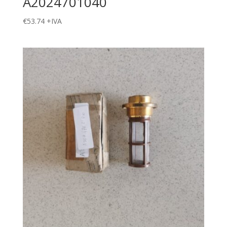
A2024701040
€
53.74
+IVA