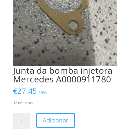
Junta da bomba injetora
Mercedes A0000911780
€
27.45
+IVA
12 em stock
Quantidade
Adicionar
de
Junta