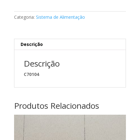
da
bomba
Categoria:
Sistema de Alimentação
injetora
Mercedes
A0000911780
Descrição
Descrição
C70104
Produtos Relacionados