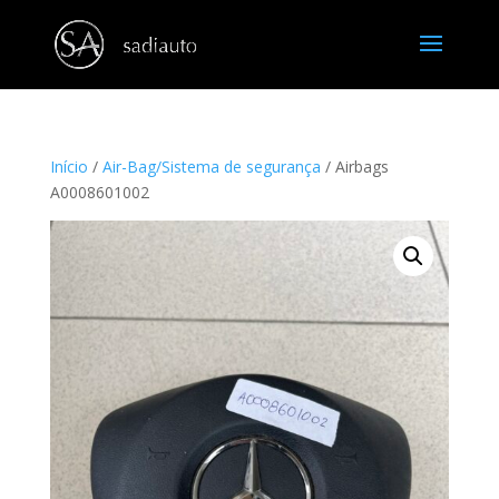
Início
/
Air-Bag/Sistema de segurança
/ Airbags
A0008601002