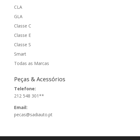
CLA
GLA
Classe C
Classe E
Classe S
Smart
Todas as Marcas
Peças & Acessórios
Telefone:
212 548 301**
Email:
pecas@sadiauto.pt