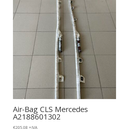
Air-Bag CLS Mercedes
A2188601302
€
205.08
+IVA