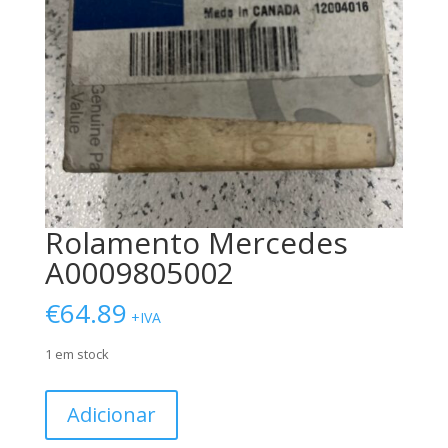
Rolamento Mercedes
A0009805002
€
64.89
+IVA
1 em stock
Quantidade
Adicionar
de
Rolamento