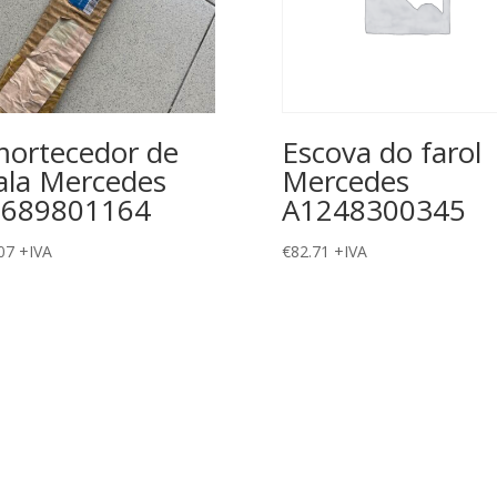
ortecedor de
Escova do farol
la Mercedes
Mercedes
1689801164
A1248300345
07
+IVA
€
82.71
+IVA