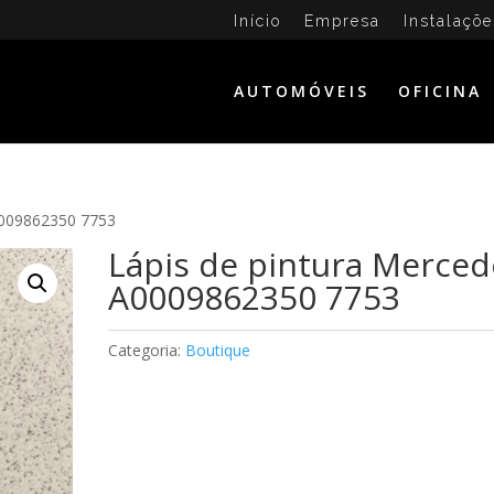
Início
Empresa
Instalaçõe
AUTOMÓVEIS
OFICINA
0009862350 7753
Lápis de pintura Merced
A0009862350 7753
Categoria:
Boutique