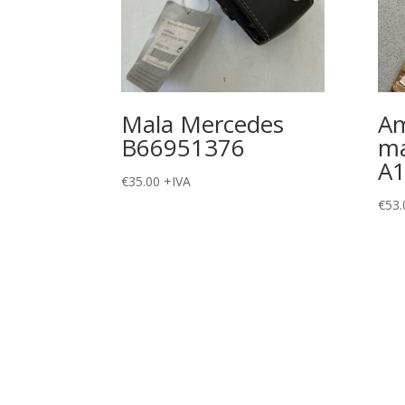
Mala Mercedes
Am
B66951376
ma
A
€
35.00
+IVA
€
53.