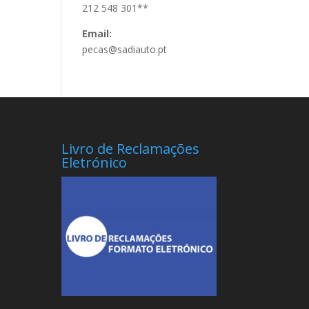
212 548 301**
Email:
pecas@sadiauto.pt
Livro de Reclamações
Eletrónico