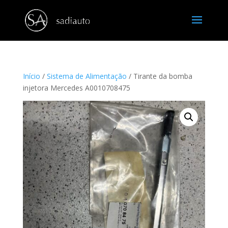
Início
/
Sistema de Alimentação
/ Tirante da bomba
injetora Mercedes A0010708475