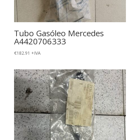
Tubo Gasóleo Mercedes
A4420706333
€
182.91
+IVA