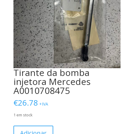
Tirante da bomba
injetora Mercedes
A0010708475
€
26.78
+IVA
1 em stock
Quantidade
Adicionar