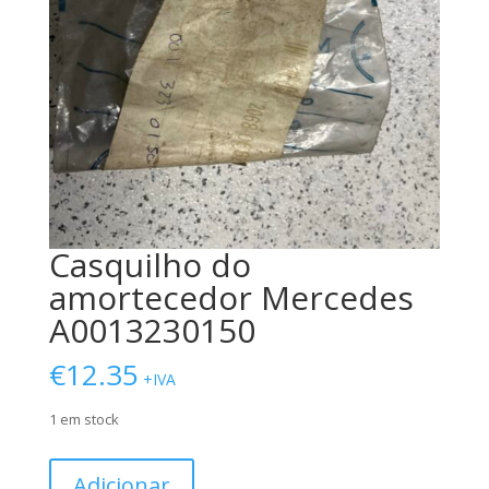
Casquilho do
amortecedor Mercedes
A0013230150
€
12.35
+IVA
1 em stock
Quantidade
Adicionar