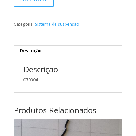
de
Casquilho
do
amortecedor
Categoria:
Sistema de suspensão
Mercedes
A0013230150
Descrição
Descrição
C70304
Produtos Relacionados