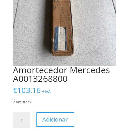
Amortecedor Mercedes
A0013268800
€
103.16
+IVA
2 em stock
Quantidade
Adicionar
de
Amortecedor