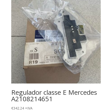
Regulador classe E Mercedes
A2108214651
€
342.24
+IVA