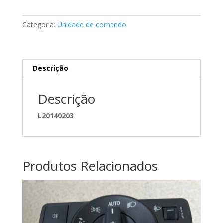
de
airbags
Categoria:
Unidade de comando
Mercedes
A0018202126
Descrição
Descrição
L20140203
Produtos Relacionados