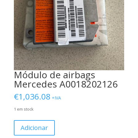
Módulo de airbags
Mercedes A0018202126
€
1,036.08
+IVA
1 em stock
Quantidade
Adicionar
de
Módulo