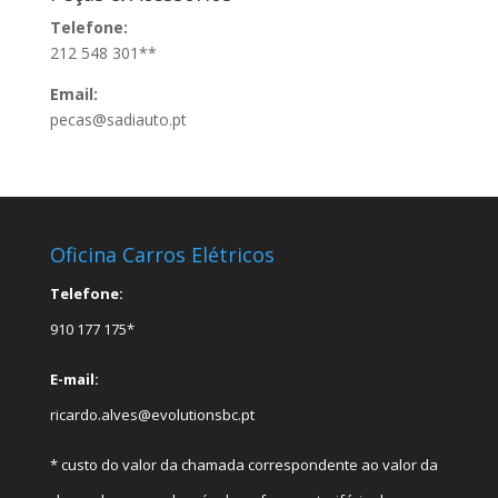
Telefone:
212 548 301**
Email:
pecas@sadiauto.pt
Oficina Carros Elétricos
Telefone:
910 177 175*
E-mail:
ricardo.alves@evolutionsbc.pt
* custo do valor da chamada correspondente ao valor da