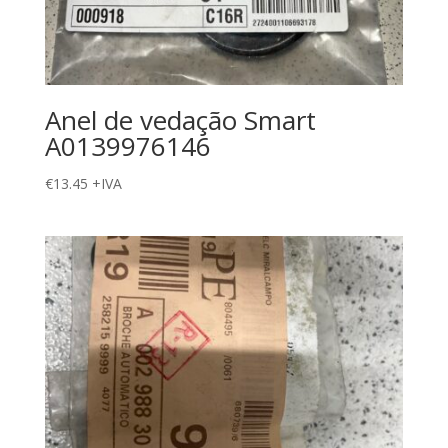
Anel de vedação Smart
A0139976146
€
13.45
+IVA