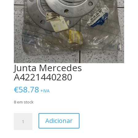
Junta Mercedes
A4221440280
€
58.78
+IVA
8 em stock
Quantidade
Adicionar
de
Junta
Mercedes