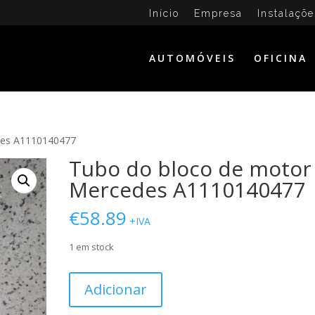
Início
Empresa
Instalaçõe
AUTOMÓVEIS
OFICINA
des A1110140477
Tubo do bloco de motor
Mercedes A1110140477
€
58.89
+IVA
1 em stock
Quantidade
Adicionar
de
Tubo