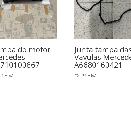
mpa do motor
Junta tampa da
rcedes
Vavulas Merced
2710100867
A6680160421
41
+IVA
€
21.31
+IVA