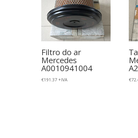
Filtro do ar
Ta
Mercedes
Me
A0010941004
A
€
191.37
+IVA
€
72.