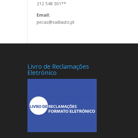
212 548 301**
Email:
pecas@sadiauto.pt
Livro de Reclamações
Eletrónico