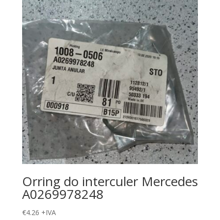
Orring do interculer Mercedes
A0269978248
€
4.26
+IVA