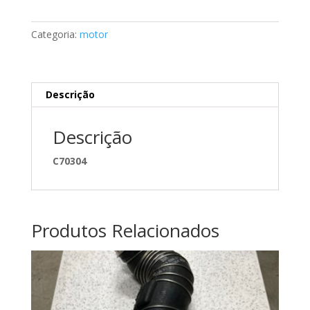
de
vácuo
Categoria:
motor
Mercedes
A1170780145
Descrição
Descrição
C70304
Produtos Relacionados