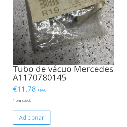
Tubo de vácuo Mercedes
A1170780145
€
11.78
+IVA
1 em stock
Quantidade
Adicionar
de
Tubo