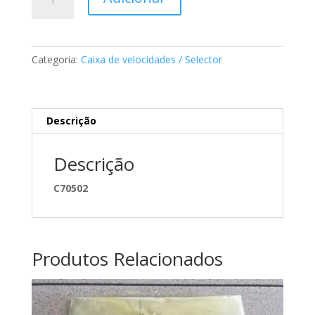
de
Freio
da
Caixa
Categoria:
Caixa de velocidades / Selector
de
velocidades
Mercedes
A1232620193
Descrição
Descrição
C70502
Produtos Relacionados