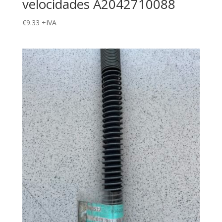
velocidades A2042710088
€
9.33
+IVA