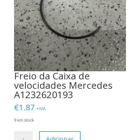
Freio da Caixa de
velocidades Mercedes
A1232620193
€
1.87
+IVA
9 em stock
Quantidade
Adicionar