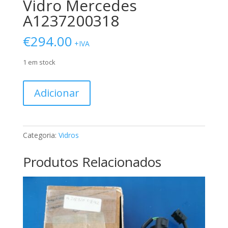
Vidro Mercedes
A1237200318
€
294.00
+IVA
1 em stock
Quantidade
Adicionar
de
Vidro
Mercedes
A1237200318
Categoria:
Vidros
Produtos Relacionados