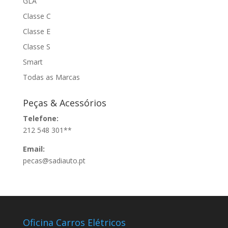
GLA
Classe C
Classe E
Classe S
Smart
Todas as Marcas
Peças & Acessórios
Telefone:
212 548 301**
Email:
pecas@sadiauto.pt
Oficina Carros Elétricos