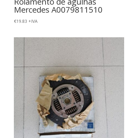
Rolamento de agulhas
Mercedes A0079811510
€
19.83
+IVA