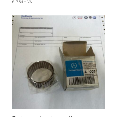
€
17.54
+IVA