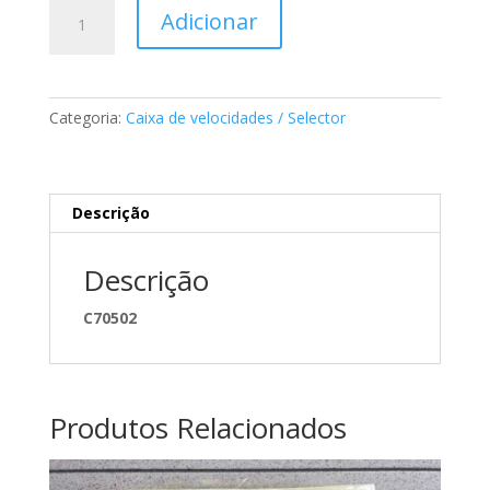
Quantidade
Adicionar
de
Anilha
sincronizadora
Caixa
Categoria:
Caixa de velocidades / Selector
de
velocidades
Mercedes
A1242620034
Descrição
Descrição
C70502
Produtos Relacionados