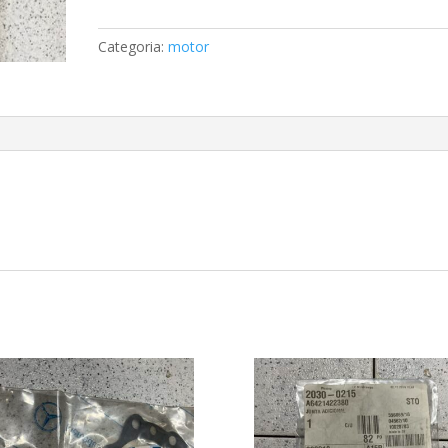
do
acelerador
Categoria:
motor
Mercedes
A1263000504