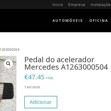
Início
Empresa
Instalaçõe
AUTOMÓVEIS
OFICINA
A1263000504
Pedal do acelerador
Mercedes A1263000504
€
47.45
+IVA
1 em stock
Quantidade
Adicionar
de
Pedal