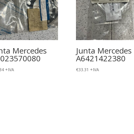
nta Mercedes
Junta Mercedes
9023570080
A6421422380
34
+IVA
€
33.31
+IVA