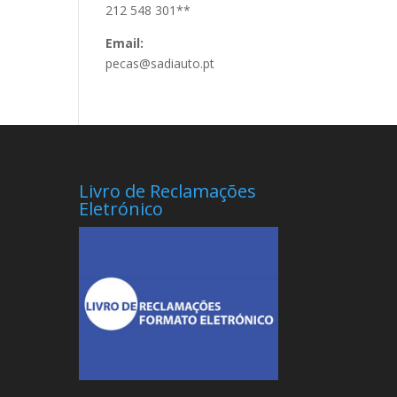
212 548 301**
Email:
pecas@sadiauto.pt
Livro de Reclamações
Eletrónico