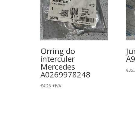
Orring do
Ju
interculer
A
Mercedes
€
35.
A0269978248
€
4.26
+IVA