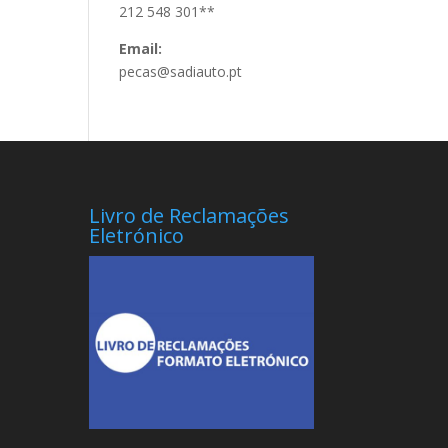
212 548 301**
Email:
pecas@sadiauto.pt
Livro de Reclamações
Eletrónico