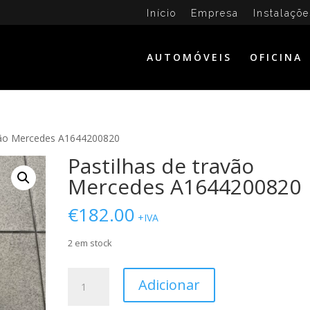
Início
Empresa
Instalaçõe
AUTOMÓVEIS
OFICINA
avão Mercedes A1644200820
Pastilhas de travão
Mercedes A1644200820
€
182.00
+IVA
2 em stock
Quantidade
Adicionar
de
Pastilhas