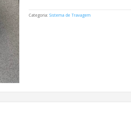
de
travão
Categoria:
Sistema de Travagem
Mercedes
A1644200820