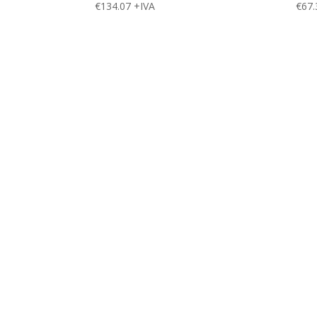
€
134.07
+IVA
€
67.