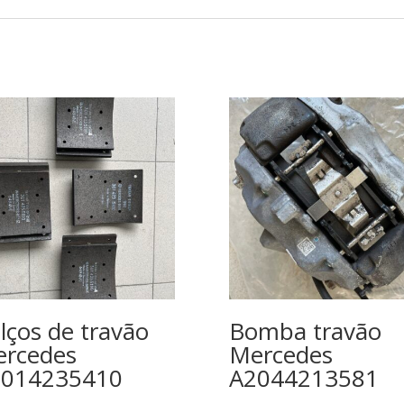
lços de travão
Bomba travão
rcedes
Mercedes
3014235410
A2044213581