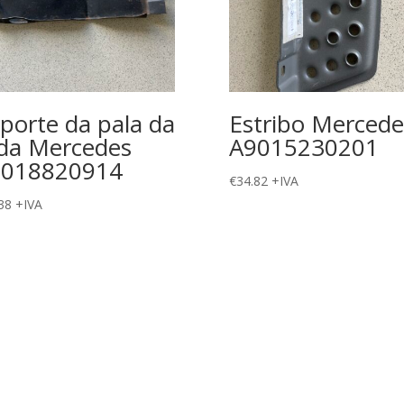
porte da pala da
Estribo Mercede
da Mercedes
A9015230201
9018820914
€
34.82
+IVA
38
+IVA