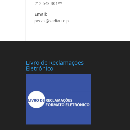
212 548 301**
Email:
pecas@sadiauto.pt
Livro de Reclamações
Eletrónico