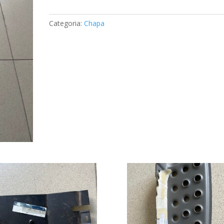
da
Embaladeira
Categoria:
Chapa
Mercedes
A1686374416