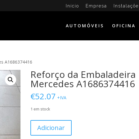
Início
Empresa
Instalaçõe
AUTOMÓVEIS
OFICINA
des A1686374416
Reforço da Embaladeira
Mercedes A1686374416
€
52.07
+IVA
1 em stock
Quantidade
Adicionar
de
Reforço