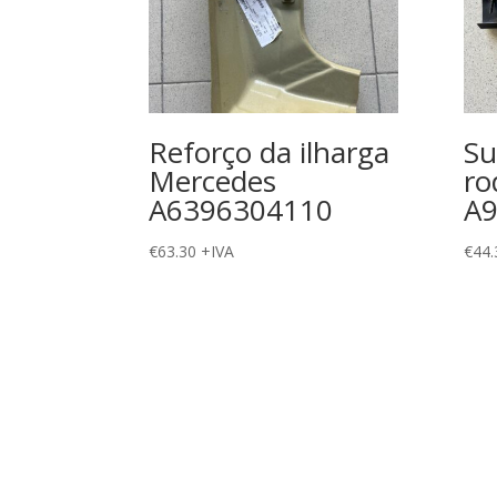
Reforço da ilharga
Su
Mercedes
ro
A6396304110
A
€
63.30
+IVA
€
44.