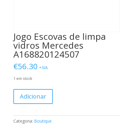
Jogo Escovas de limpa
vidros Mercedes
A168820124507
€
56.30
+IVA
1 em stock
Quantidade
Adicionar
de
Jogo
Escovas
de
Categoria:
Boutique
limpa