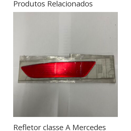
vidros
Produtos Relacionados
Mercedes
A168820124507
Refletor classe A Mercedes