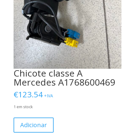
Chicote classe A
Mercedes A1768600469
€
123.54
+IVA
1 em stock
Quantidade
Adicionar
de
Chicote