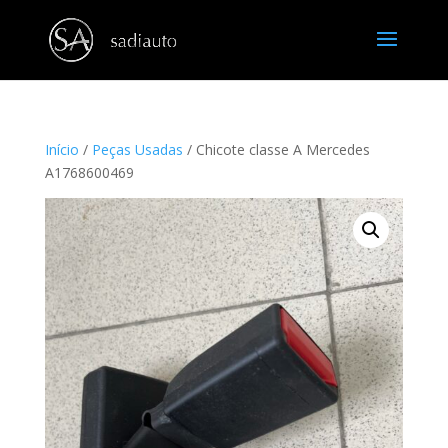
Início
/
Peças Usadas
/ Chicote classe A Mercedes
A1768600469