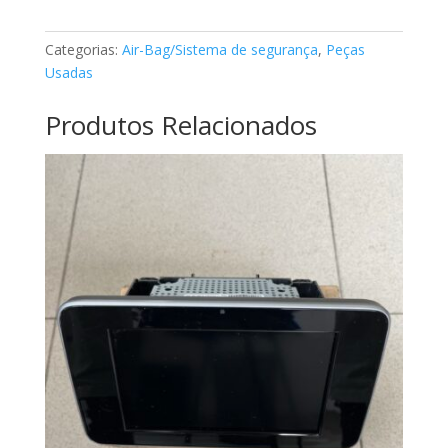
classe
A
Categorias:
Air-Bag/Sistema de segurança
,
Peças
Mercedes
Usadas
A1768600469
Produtos Relacionados