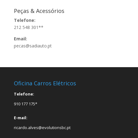
Peças & Acessórios
Telefone:
212 548 301**
Email:
pecas@sadiauto.pt
Oficina Carros Elétricos
Telefone:
910 177 175*
E-mail:
ricardo.alves@evolutionsbc.pt