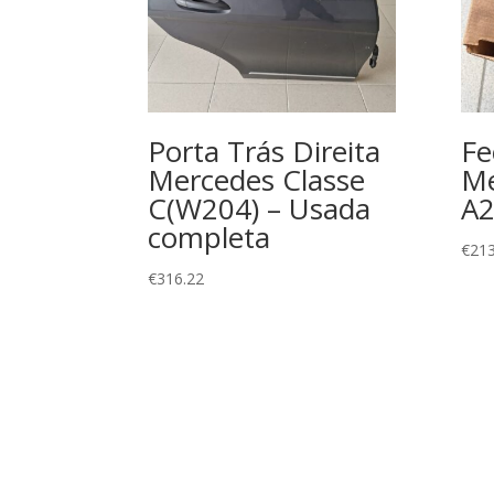
Porta Trás Direita
Fe
Mercedes Classe
Me
C(W204) – Usada
A
completa
€
213
€
316.22