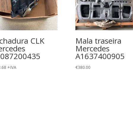
chadura CLK
Mala traseira
rcedes
Mercedes
2087200435
A1637400905
.68
+IVA
€
380.00