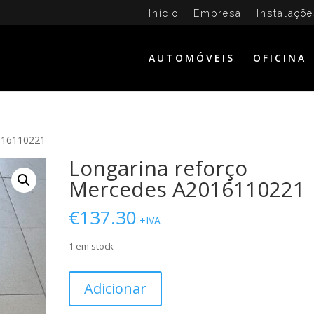
Início
Empresa
Instalaçõe
AUTOMÓVEIS
OFICINA
016110221
Longarina reforço
Mercedes A2016110221
€
137.30
+IVA
1 em stock
Quantidade
Adicionar
de
Longarina