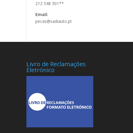
212 548 301**
Email:
pecas@sadiauto.pt
Livro de Reclamações
Eletrónico