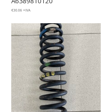
A6389810120
€
30.06
+IVA