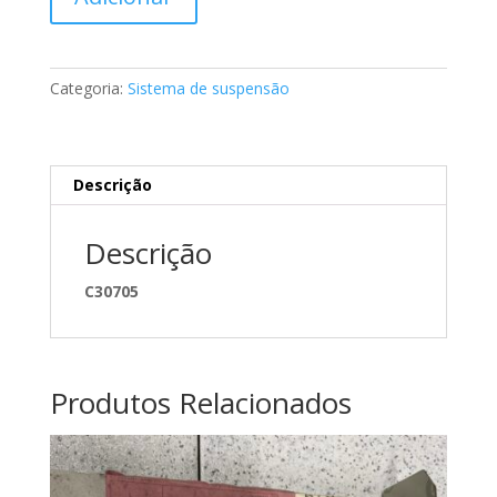
de
Suporte
da
barra
Categoria:
Sistema de suspensão
estabilizadora
Mercedes
A2023260226
Descrição
Descrição
C30705
Produtos Relacionados