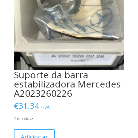
Suporte da barra
estabilizadora Mercedes
A2023260226
€
31.34
+IVA
1 em stock
Quantidade
Adicionar