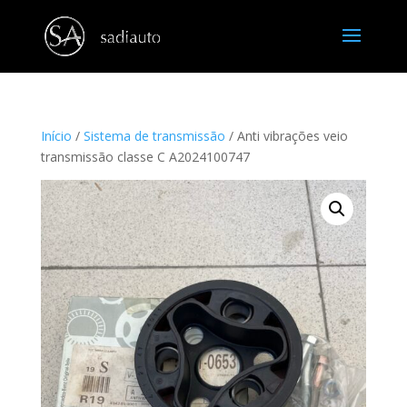
Início
/
Sistema de transmissão
/ Anti vibrações veio
transmissão classe C A2024100747