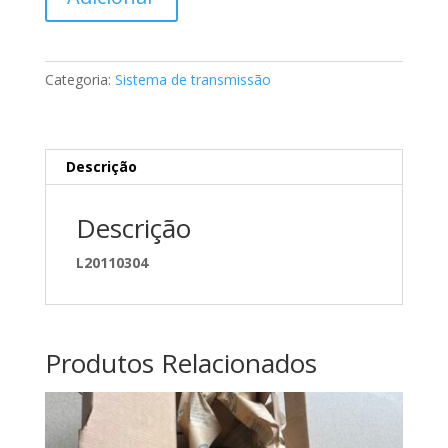
de
Anti
vibrações
veio
Categoria:
Sistema de transmissão
transmissão
classe
C
A2024100747
Descrição
Descrição
L20110304
Produtos Relacionados