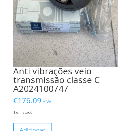
Anti vibrações veio
transmissão classe C
A2024100747
€
176.09
+IVA
1 em stock
Quantidade
Adicionar