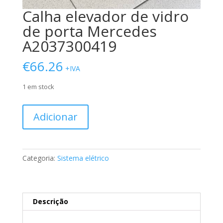
Calha elevador de vidro
de porta Mercedes
A2037300419
€
66.26
+IVA
1 em stock
Quantidade
Adicionar
de
Calha
elevador
de
Categoria:
Sistema elétrico
vidro
de
porta
Mercedes
Descrição
A2037300419