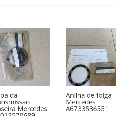
pa da
Anilha de folga
ansmissão
Mercedes
aseira Mercedes
A6733536551
2013570689