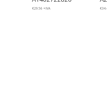
€
29.56
+IVA
€
34.