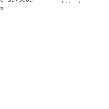
€
82.20
+IVA
45