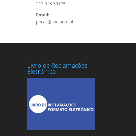
212 548 301**
Email:
pecas@sadiauto.pt
Livro de Reclamações
Eletrónico