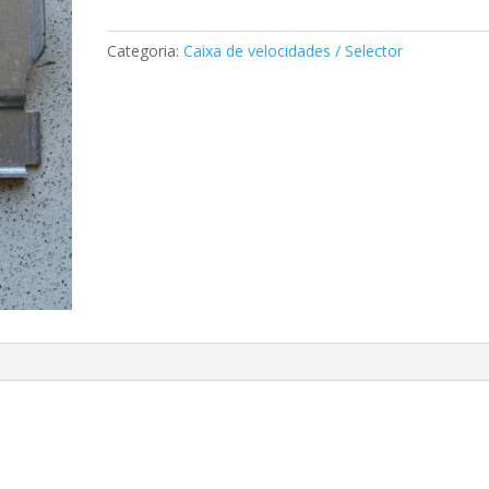
da
caixa
Categoria:
Caixa de velocidades / Selector
de
velocidades
A2042710088