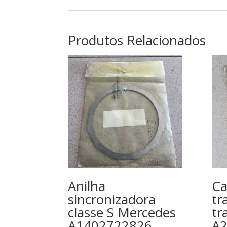
Produtos Relacionados
Anilha
Ca
sincronizadora
tr
classe S Mercedes
tr
A1402722826
A