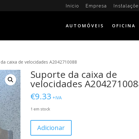
Início
Empresa
Instalaçõe
AUTOMÓVEIS
OFICINA
 da caixa de velocidades A2042710088
Suporte da caixa de
velocidades A204271008
€
9.33
+IVA
1 em stock
Quantidade
Adicionar
de
Suporte