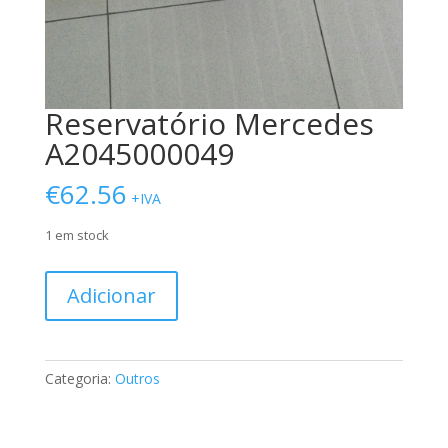
Reservatório Mercedes
A2045000049
€
62.56
+IVA
1 em stock
Quantidade
Adicionar
de
Reservatório
Mercedes
A2045000049
Categoria:
Outros