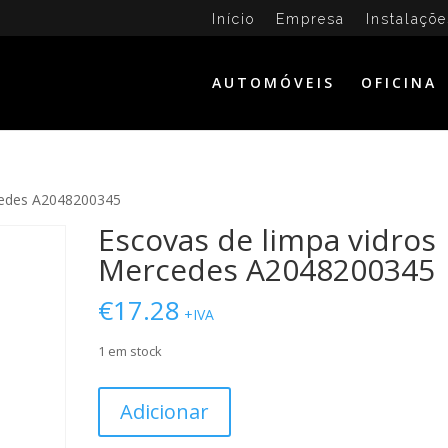
Início
Empresa
Instalaçõe
AUTOMÓVEIS
OFICINA
cedes A2048200345
Escovas de limpa vidros
Mercedes A2048200345
€
17.28
+IVA
1 em stock
Quantidade
Adicionar
de
Escovas