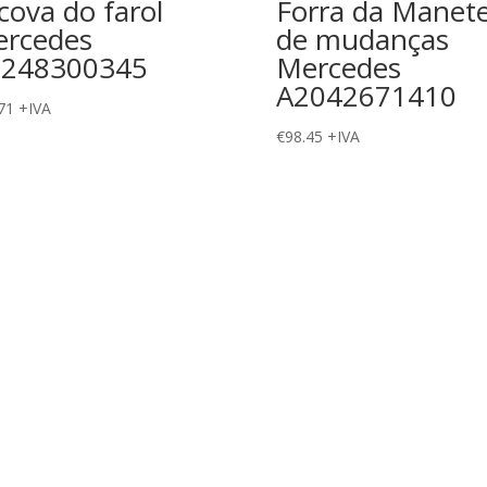
cova do farol
Forra da Manet
rcedes
de mudanças
1248300345
Mercedes
A2042671410
71
+IVA
€
98.45
+IVA