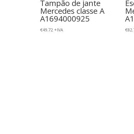
Tampão de jante
Es
Mercedes classe A
Me
A1694000925
A
€
49.72
+IVA
€
82.