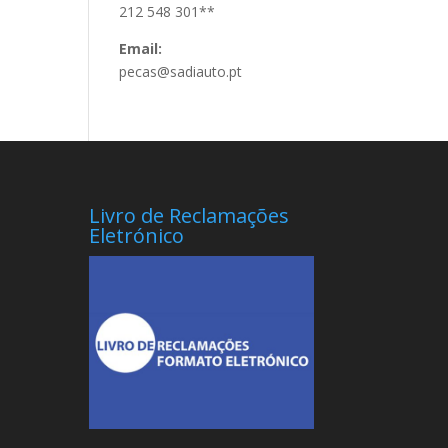
212 548 301**
Email:
pecas@sadiauto.pt
Livro de Reclamações
Eletrónico