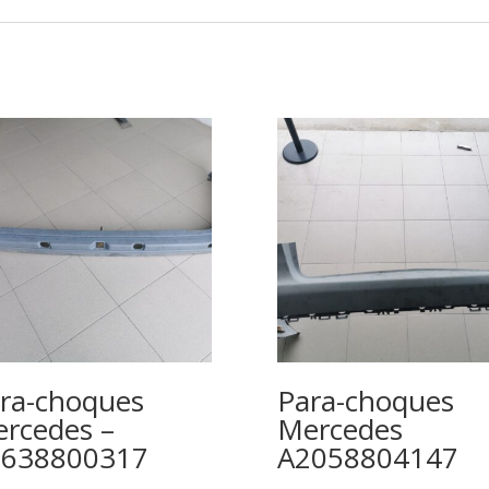
ra-choques
Para-choques
rcedes –
Mercedes
2638800317
A2058804147