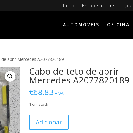
Início
Empresa
Instalaçõe
AUTOMÓVEIS
OFICINA
o de abrir Mercedes A2077820189
Cabo de teto de abrir
Mercedes A2077820189
€
68.83
+IVA
1 em stock
Quantidade
Adicionar
de
Cabo