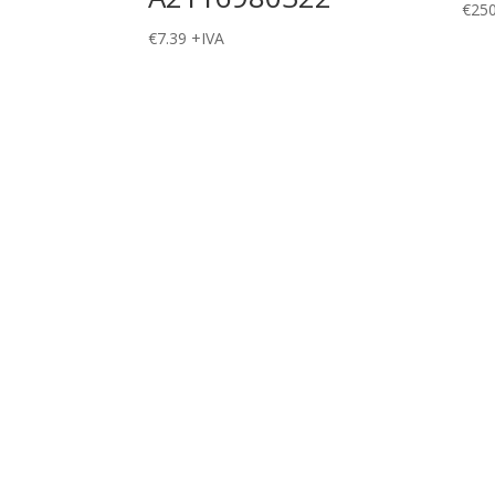
€
250
€
7.39
+IVA