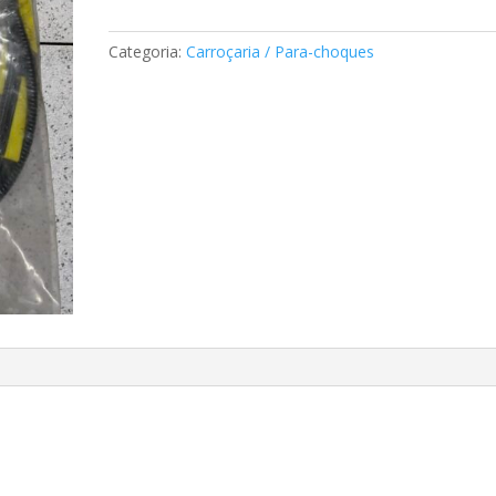
de
teto
Categoria:
Carroçaria / Para-choques
de
abrir
Mercedes
A2077820189