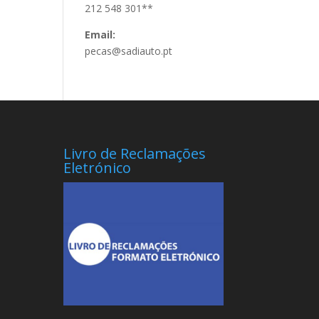
212 548 301**
Email:
pecas@sadiauto.pt
Livro de Reclamações
Eletrónico