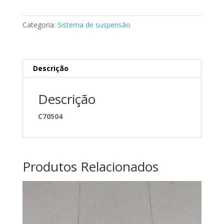
da
suspensão
Categoria:
Sistema de suspensão
Mercedes
A2113280058
Descrição
Descrição
C70504
Produtos Relacionados