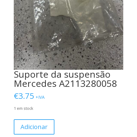
Suporte da suspensão
Mercedes A2113280058
€
3.75
+IVA
1 em stock
Quantidade
Adicionar
de
Suporte