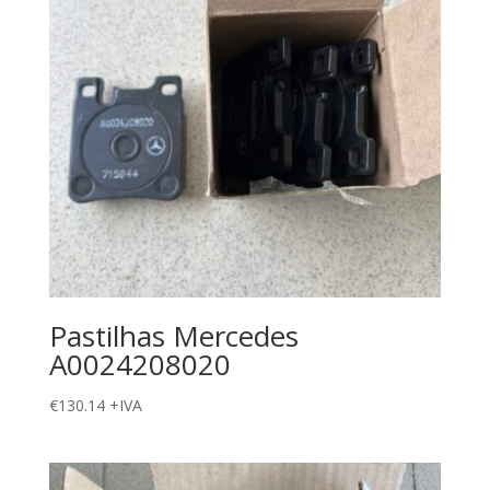
Pastilhas Mercedes
A0024208020
€
130.14
+IVA