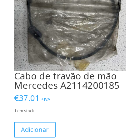
Cabo de travão de mão
Mercedes A2114200185
€
37.01
+IVA
1 em stock
Quantidade
Adicionar
de
Cabo