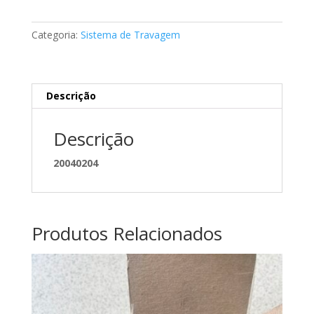
de
travão
Categoria:
Sistema de Travagem
de
mão
Mercedes
A2114200185
Descrição
Descrição
20040204
Produtos Relacionados