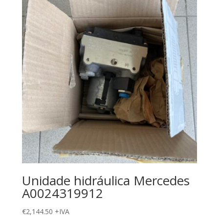
Unidade hidráulica Mercedes
A0024319912
€
2,144.50
+IVA