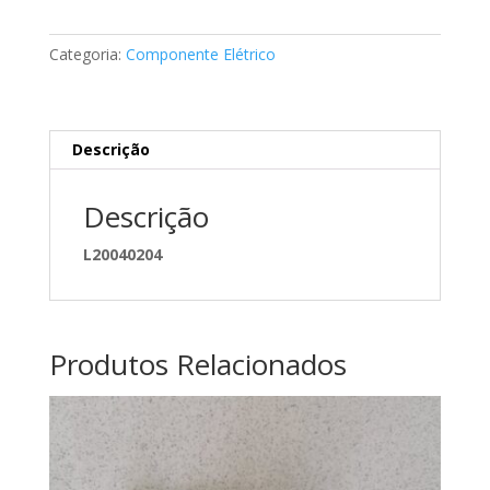
do
teto
Categoria:
Componente Elétrico
de
abrir
Mercedes
A2115408905
Descrição
Descrição
L20040204
Produtos Relacionados