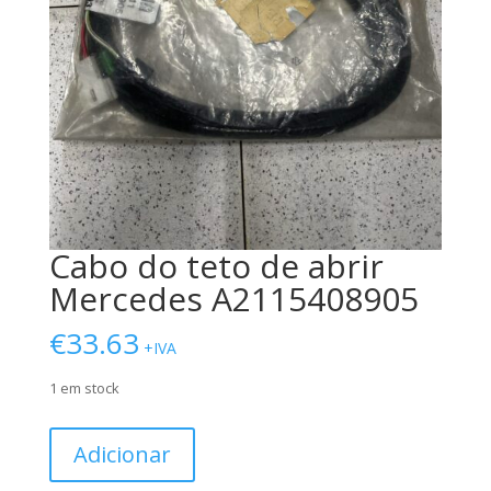
Cabo do teto de abrir
Mercedes A2115408905
€
33.63
+IVA
1 em stock
Quantidade
Adicionar
de
Cabo