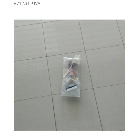
€
712.31
+IVA