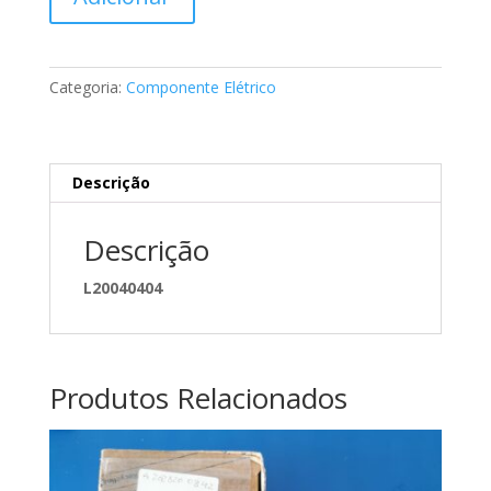
de
Jogo
de
cabos
Categoria:
Componente Elétrico
sensores
de
pára-
choque
Descrição
Mercedes
A2115409308
Descrição
L20040404
Produtos Relacionados