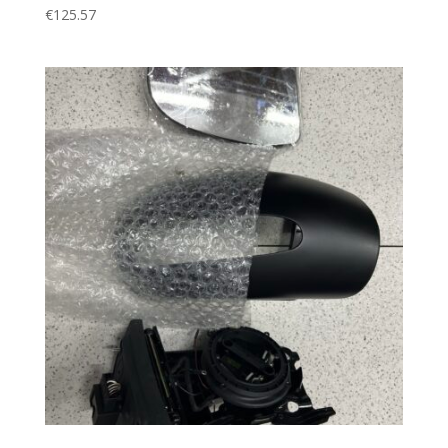
€
125.57