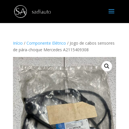
Início
/
Componente Elétrico
/ Jogo de cabos sensores
de pára-choque Mercedes A2115409308