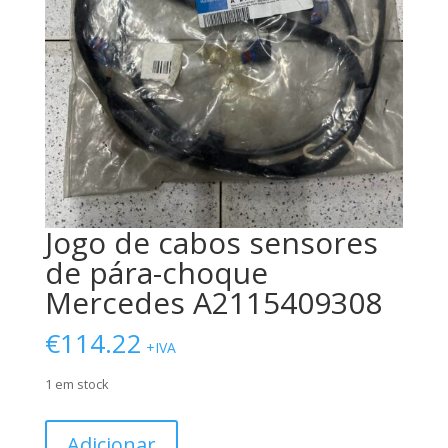
Jogo de cabos sensores
de pára-choque
Mercedes A2115409308
€
114.22
+IVA
1 em stock
Quantidade
Adicionar