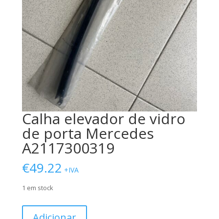
Calha elevador de vidro
de porta Mercedes
A2117300319
€
49.22
+IVA
1 em stock
Quantidade
Adicionar