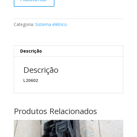
de
Calha
elevador
de
Categoria:
Sistema elétrico
vidro
de
porta
Mercedes
Descrição
A2117300319
Descrição
L20602
Produtos Relacionados