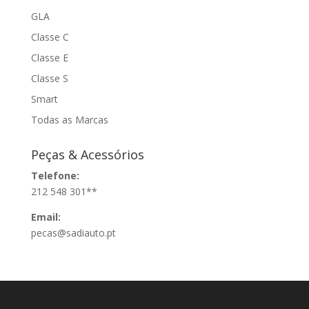
GLA
Classe C
Classe E
Classe S
Smart
Todas as Marcas
Peças & Acessórios
Telefone:
212 548 301**
Email:
pecas@sadiauto.pt