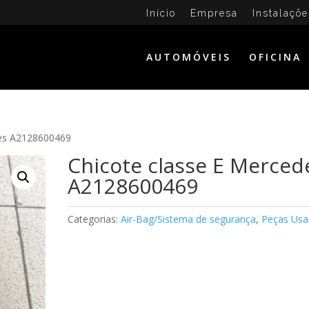
Início
Empresa
Instalaçõe
AUTOMÓVEIS
OFICINA
des A2128600469
Chicote classe E Merced
A2128600469
Categorias:
Air-Bag/Sistema de segurança
,
Peças Usa