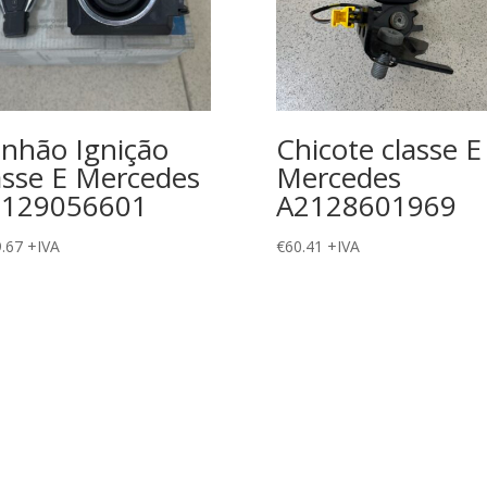
nhão Ignição
Chicote classe E
asse E Mercedes
Mercedes
2129056601
A2128601969
.67
+IVA
€
60.41
+IVA