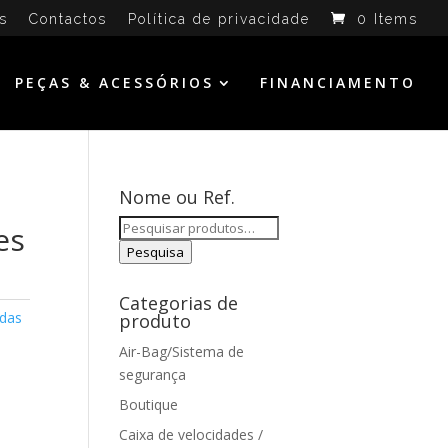
s
Contactos
Política de privacidade
0 Items
PEÇAS & ACESSÓRIOS
FINANCIAMENTO
Nome ou Ref.
Pesquisar
es
por:
Pesquisa
Categorias de
das
produto
Air-Bag/Sistema de
segurança
Boutique
Caixa de velocidades /