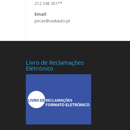
212 548 301**
Email:
pecas@sadiauto.pt
Livro de Reclamações
Eletrónico