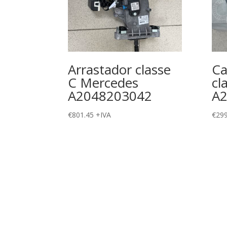
Arrastador classe
Ca
C Mercedes
cl
A2048203042
A
€
801.45
+IVA
€
299