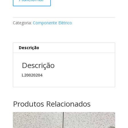
de
Comando
de
vidros
Categoria:
Componente Elétrico
Mercedes
A2139054803
8Q54
Descrição
Descrição
L20020204
Produtos Relacionados