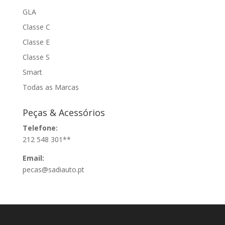
GLA
Classe C
Classe E
Classe S
Smart
Todas as Marcas
Peças & Acessórios
Telefone:
212 548 301**
Email:
pecas@sadiauto.pt