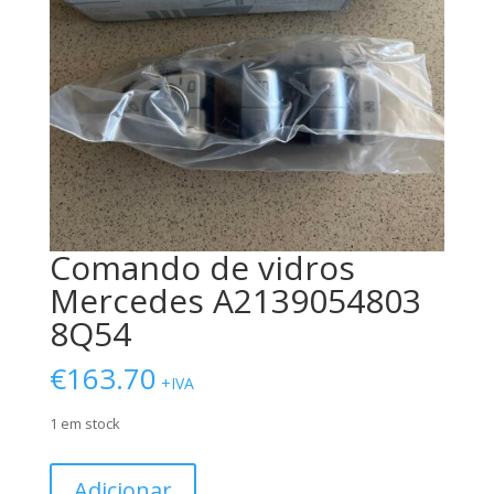
Comando de vidros
Mercedes A2139054803
8Q54
€
163.70
+IVA
1 em stock
Quantidade
Adicionar