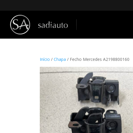
Início
/
Chapa
/ Fecho Mercedes A2198800160