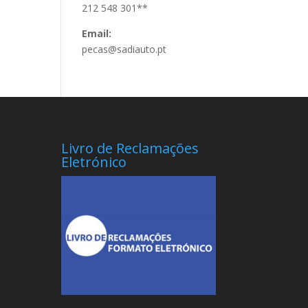
212 548 301**
Email:
pecas@sadiauto.pt
Livro de Reclamações
Eletrónico