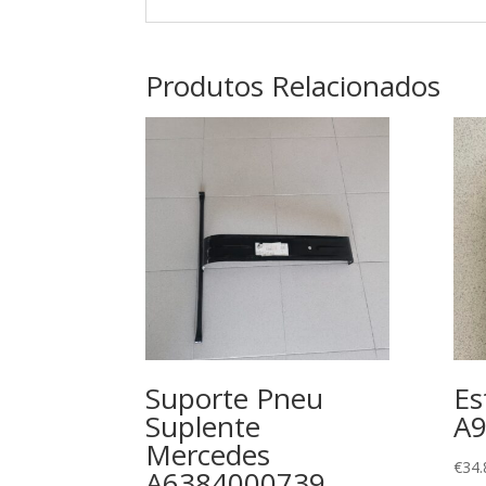
Produtos Relacionados
Suporte Pneu
Es
Suplente
A
Mercedes
€
34.
A6384000739