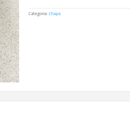
Mercedes
A2198800160
Categoria:
Chapa