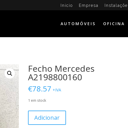
Início
Empresa
Instalaçõe
AUTOMÓVEIS
OFICINA
Fecho Mercedes
A2198800160
€
78.57
+IVA
1 em stock
Quantidade
Adicionar
de
Fecho