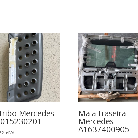
tribo Mercedes
Mala traseira
9015230201
Mercedes
A1637400905
82
+IVA