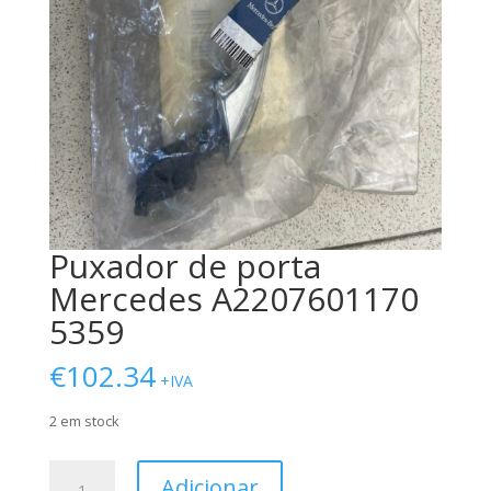
Puxador de porta
Mercedes A2207601170
5359
€
102.34
+IVA
2 em stock
Quantidade
Adicionar