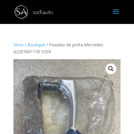
Início
/
Boutique
/ Puxador de porta Mercedes
A2207601170 5359