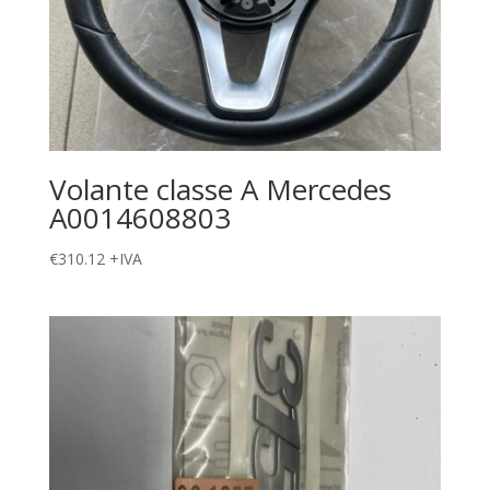
Volante classe A Mercedes
A0014608803
€
310.12
+IVA