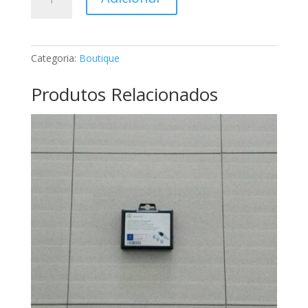
de
Puxador
de
porta
Categoria:
Boutique
Mercedes
A2207601170
Produtos Relacionados
5359