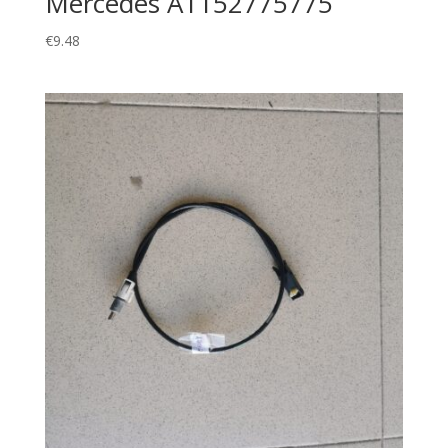
Mercedes A1152775775
€
9.48