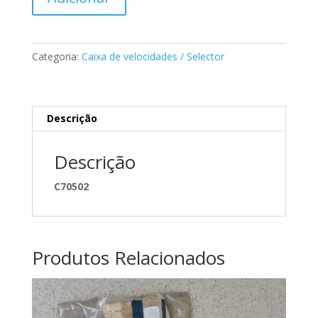
de
Anilha
caixa
de
Categoria:
Caixa de velocidades / Selector
velocidades
Mercedes
A4602620051
Descrição
Descrição
C70502
Produtos Relacionados