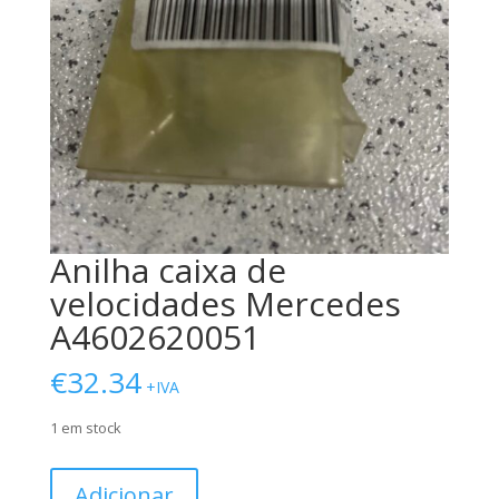
Anilha caixa de
velocidades Mercedes
A4602620051
€
32.34
+IVA
1 em stock
Quantidade
Adicionar