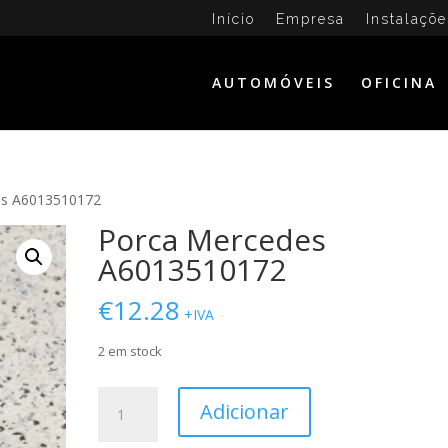
Início
Empresa
Instalaçõe
AUTOMÓVEIS
OFICINA
es A6013510172
Porca Mercedes
A6013510172
€
12.28
+IVA
2 em stock
Quantidade
Adicionar
de
Porca