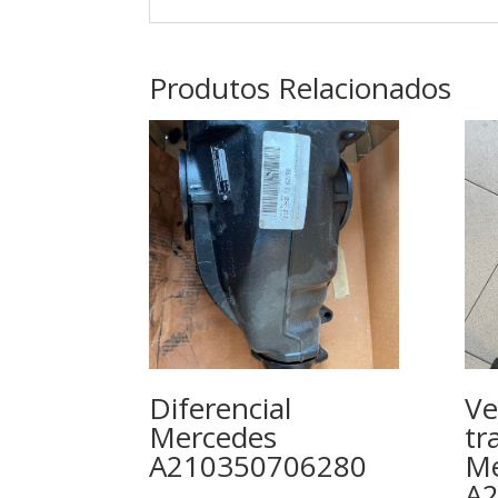
Produtos Relacionados
Diferencial
Ve
Mercedes
tr
A210350706280
Me
A