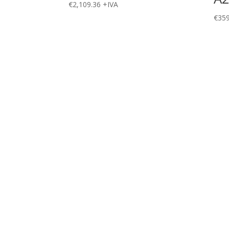
€
2,109.36
+IVA
€
359