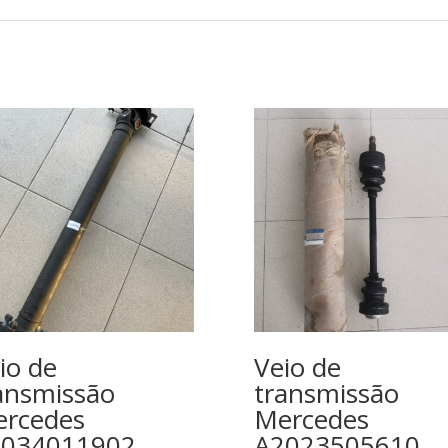
io de
Veio de
ansmissão
transmissão
rcedes
Mercedes
2034011902
A2023505610