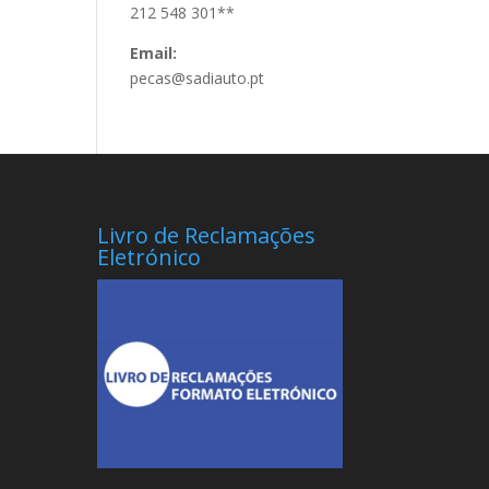
212 548 301**
Email:
pecas@sadiauto.pt
Livro de Reclamações
Eletrónico