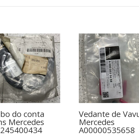
bo do conta
Vedante de Vav
s Mercedes
Mercedes
1245400434
A00000535658