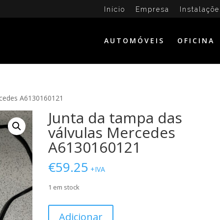
Início
Empresa
Instalaçõe
AUTOMÓVEIS
OFICINA
ercedes A6130160121
Junta da tampa das
válvulas Mercedes
A6130160121
€
59.25
+IVA
1 em stock
Quantidade
Adicionar