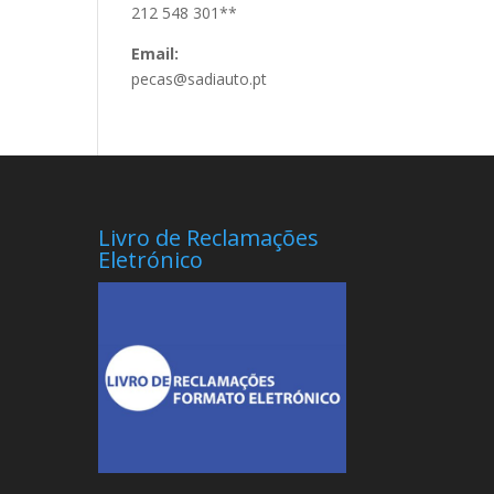
212 548 301**
Email:
pecas@sadiauto.pt
Livro de Reclamações
Eletrónico