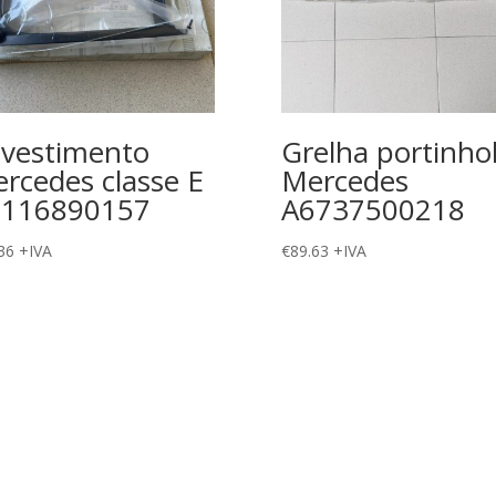
vestimento
Grelha portinho
rcedes classe E
Mercedes
2116890157
A6737500218
36
+IVA
€
89.63
+IVA