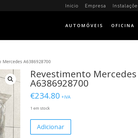
Início
Empresa
Instalaçõe
AUTOMÓVEIS
OFICINA
o Mercedes A6386928700
Revestimento Mercedes
A6386928700
€
234.80
+IVA
1 em stock
Quantidade
Adicionar
de
Revestimento