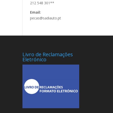
212 548 301**
Email:
pecas@sadiauto.pt
Livro de Reclamações
Eletrónico