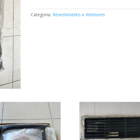
Mercedes
A6386928700
Categoria:
Revestimento e Interiores