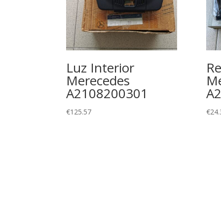
Luz Interior
Re
Merecedes
Me
A2108200301
A
€
125.57
€
24.