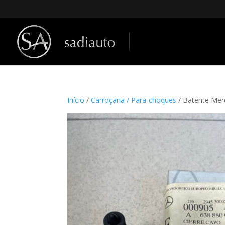
Início
/
Carroçaria / Para-choques
/ Batente Me