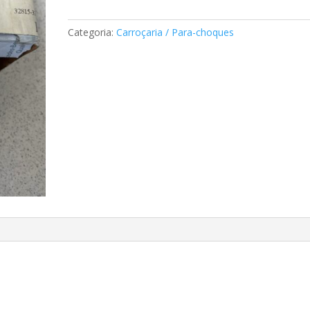
Mercedes
A6388800060
Categoria:
Carroçaria / Para-choques