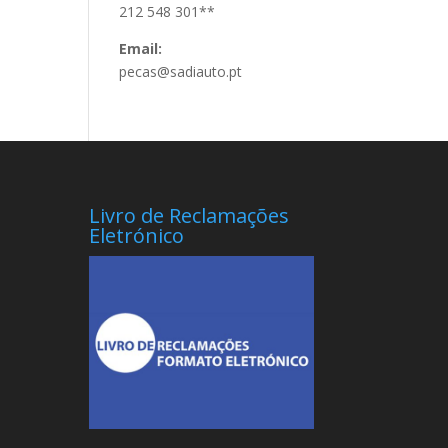
212 548 301**
Email:
pecas@sadiauto.pt
Livro de Reclamações
Eletrónico