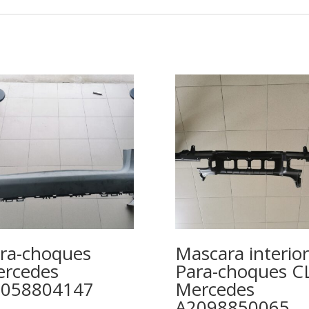
ra-choques
Mascara interior
rcedes
Para-choques C
2058804147
Mercedes
A2098850065