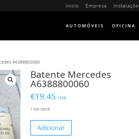
Início
Empresa
Instalaçõe
AUTOMÓVEIS
OFICINA
rcedes A6388800060
Batente Mercedes
A6388800060
€
19.45
+IVA
1 em stock
Quantidade
Adicionar
de
Batente