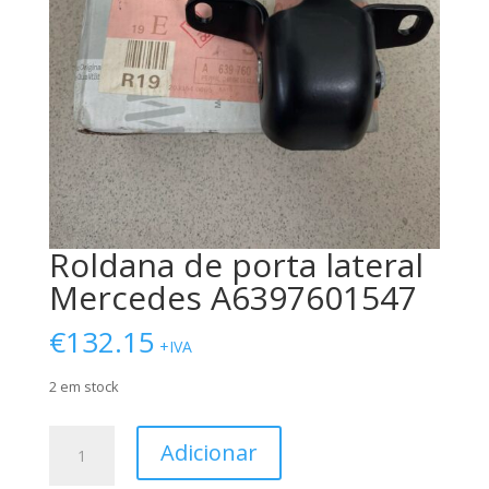
Roldana de porta lateral
Mercedes A6397601547
€
132.15
+IVA
2 em stock
Quantidade
Adicionar
de
Roldana