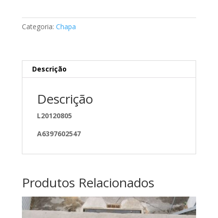
de
porta
Categoria:
Chapa
lateral
Mercedes
A6397601547
Descrição
Descrição
L20120805
A6397602547
Produtos Relacionados